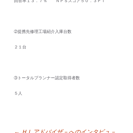
回答率１３．７％ ＮＰＳスコア５０．３ＰＴ
➁提携先修理工場紹介入庫台数
２１台
➂トータルプランナー認定取得者数
５人
←
ＨＬアドバイザ－へのインタビュ－