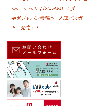
☆Insurhealth（ｲﾝｼｭｱﾍﾙｽ）☆彡
投稿ナビゲーション
損保ジャパン新商品 入院パスポー
ト 発売！！
→